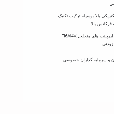
تی
تریکی بالا بوسیله ترکیب تکنیک
 فرکانس بالا
پوشش های چندلایه زیست فعال و آنتی باکتریال برای ایمپلنت های متخلخلTi6Al4V
زودنی
ان و سرمایه گذاران خصوصی