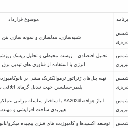
رنامه
موضوع قرارداد
مس
شبیه‌سازی، مدلسازی و نمونه سازی بتن 
بریزی
مس
تحلیل اقتصادی – زیست محیطی و تحلیل ریسک ریزشبک
بریزی
انرژی با استفاده از فناوری های تبدیل برق ب
مس
تهیه پنل‌های ژنراتور ترموالکتریک مبتنی بر نانوکامپوز
بریزی
پلیمر-سیلیسن جهت تبدیل گرمای اتلافی به
مس
آلیاژ هوافضاAA2024 با ساختار سلسله م
بریزی
هیبریدی ساخت افزایشی و مهن
مس
توسعه اکسیدها و کامپوزیت های فلزی پیچیده میکرو/نانو 