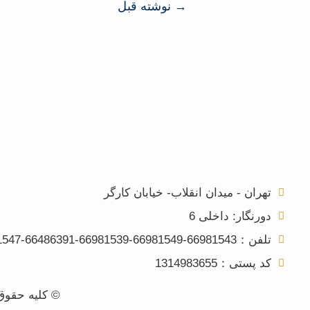
→
نوشته قبل
تهران - میدان انقلاب- خیابان کارگر
دورنگار: داخلی 6
تلفن：66981543-66981549-66981539-66486391-66981547
کد پستی：1314983655
© کلیه حقوق 